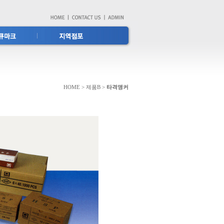
HOME > 제품B >
타격앵커